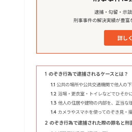
逮捕・勾留・示
刑事事件の解決実績が豊富
詳しく
のぞき行為で逮捕されるケースとは？
1
公共の場所や公共交通機関で他人の下
1.1
浴場・更衣室・トイレなどでひそか
1.2
他人の住居や建物の内部を、正当な
1.3
カメラやスマホを使ってのぞき見・
1.4
のぞき行為で逮捕された際の罪名と刑
2