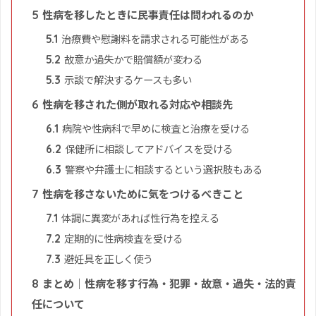
性病を移したときに民事責任は問われるのか
5
治療費や慰謝料を請求される可能性がある
5.1
故意か過失かで賠償額が変わる
5.2
示談で解決するケースも多い
5.3
性病を移された側が取れる対応や相談先
6
病院や性病科で早めに検査と治療を受ける
6.1
保健所に相談してアドバイスを受ける
6.2
警察や弁護士に相談するという選択肢もある
6.3
性病を移さないために気をつけるべきこと
7
体調に異変があれば性行為を控える
7.1
定期的に性病検査を受ける
7.2
避妊具を正しく使う
7.3
まとめ｜性病を移す行為・犯罪・故意・過失・法的責
8
任について