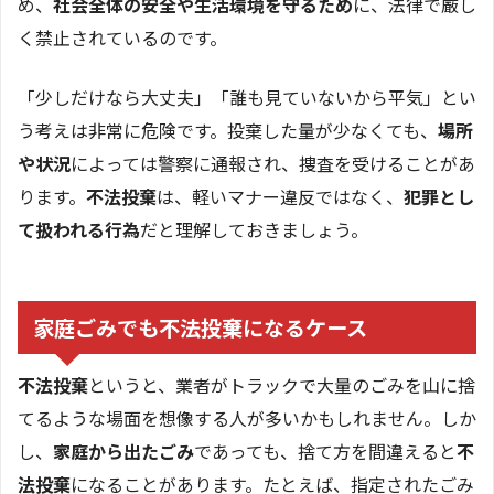
め、
社会全体の安全や生活環境を守るため
に、法律で厳し
く禁止されているのです。
「少しだけなら大丈夫」「誰も見ていないから平気」とい
う考えは非常に危険です。投棄した量が少なくても、
場所
や状況
によっては警察に通報され、捜査を受けることがあ
ります。
不法投棄
は、軽いマナー違反ではなく、
犯罪とし
て扱われる行為
だと理解しておきましょう。
家庭ごみでも不法投棄になるケース
不法投棄
というと、業者がトラックで大量のごみを山に捨
てるような場面を想像する人が多いかもしれません。しか
し、
家庭から出たごみ
であっても、捨て方を間違えると
不
法投棄
になることがあります。たとえば、指定されたごみ