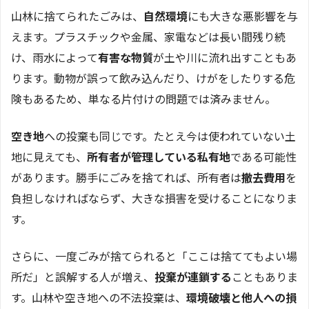
山林に捨てられたごみは、
自然環境
にも大きな悪影響を与
えます。プラスチックや金属、家電などは長い間残り続
け、雨水によって
有害な物質
が土や川に流れ出すこともあ
ります。動物が誤って飲み込んだり、けがをしたりする危
険もあるため、単なる片付けの問題では済みません。
空き地
への投棄も同じです。たとえ今は使われていない土
地に見えても、
所有者が管理している私有地
である可能性
があります。勝手にごみを捨てれば、所有者は
撤去費用
を
負担しなければならず、大きな損害を受けることになりま
す。
さらに、一度ごみが捨てられると「ここは捨ててもよい場
所だ」と誤解する人が増え、
投棄が連鎖する
こともありま
す。山林や空き地への不法投棄は、
環境破壊と他人への損