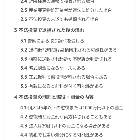
近隣住民の通報で捜査される場合
2.4
産業廃棄物処理業者が違法に処分した場合
2.5
不法投棄の未遂でも処罰される場合
2.6
不法投棄で逮捕された後の流れ
3
警察による取り調べを受ける
3.1
逮捕後72時間は身柄拘束される可能性がある
3.2
検察に送致され起訴か不起訴か判断される
3.3
略式罰金になるケースもある
3.4
正式裁判で懲役刑が科される場合もある
3.5
有罪になると前科が付く可能性がある
3.6
不法投棄の刑罰と懲役・罰金の内容
4
個人は5年以下の懲役または1000万円以下の罰金
4.1
懲役刑と罰金刑が両方科されることもある
4.2
法人は3億円以下の罰金になる場合がある
4.3
初犯でも重い処分になる可能性がある
4.4