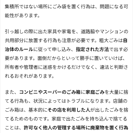
集積所ではない場所にごみ袋を置く行為は、問題になる可
能性があります。
引っ越しの際に出た家具や家電を、道路脇やマンションの
共用部分に放置する行為も注意が必要です。粗大ごみは
自
治体のルール
に従って申し込み、
指定された方法
で出す必
要があります。面倒だからといって勝手に置いていけば、
所有者や管理者に迷惑をかけるだけでなく、違法と判断さ
れるおそれがあります。
また、
コンビニやスーパーのごみ箱
に
家庭ごみ
を大量に捨
てる行為も、状況によってはトラブルになります。店舗の
ごみ箱は、基本的に
その店を利用した人
が出したごみを捨
てるためのものです。家庭で出たごみを持ち込んで捨てる
ことは、
許可なく他人の管理する場所に廃棄物を置く行為