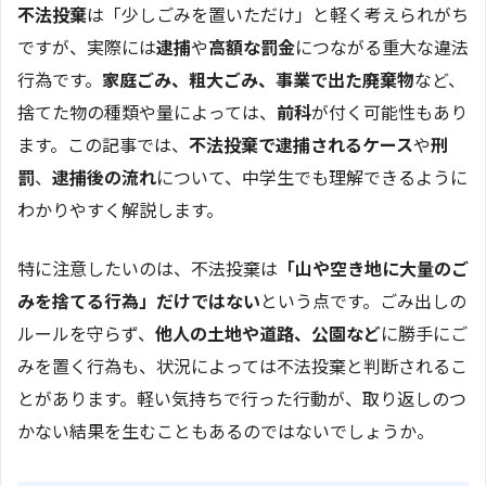
不法投棄
は「少しごみを置いただけ」と軽く考えられがち
ですが、実際には
逮捕
や
高額な罰金
につながる重大な違法
行為です。
家庭ごみ、粗大ごみ、事業で出た廃棄物
など、
捨てた物の種類や量によっては、
前科
が付く可能性もあり
ます。この記事では、
不法投棄で逮捕されるケース
や
刑
罰
、
逮捕後の流れ
について、中学生でも理解できるように
わかりやすく解説します。
特に注意したいのは、不法投棄は
「山や空き地に大量のご
みを捨てる行為」だけではない
という点です。ごみ出しの
ルールを守らず、
他人の土地や道路、公園など
に勝手にご
みを置く行為も、状況によっては不法投棄と判断されるこ
とがあります。軽い気持ちで行った行動が、取り返しのつ
かない結果を生むこともあるのではないでしょうか。