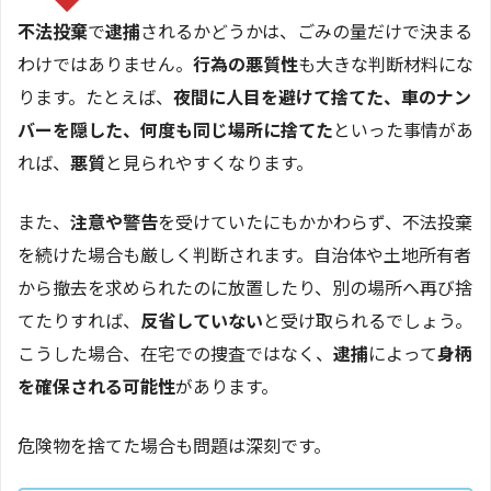
不法投棄
で
逮捕
されるかどうかは、ごみの量だけで決まる
わけではありません。
行為の悪質性
も大きな判断材料にな
ります。たとえば、
夜間に人目を避けて捨てた、車のナン
バーを隠した、何度も同じ場所に捨てた
といった事情があ
れば、
悪質
と見られやすくなります。
また、
注意や警告
を受けていたにもかかわらず、不法投棄
を続けた場合も厳しく判断されます。自治体や土地所有者
から撤去を求められたのに放置したり、別の場所へ再び捨
てたりすれば、
反省していない
と受け取られるでしょう。
こうした場合、在宅での捜査ではなく、
逮捕
によって
身柄
を確保される可能性
があります。
危険物を捨てた場合も問題は深刻です。