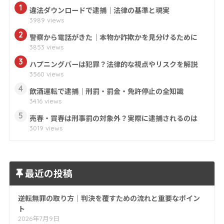
1
違法ダウンロードで逮捕｜法律の基準と現実
3989 views
2
警察から電話がきた｜本物か詐欺かを見分けるために
3853 views
3
ハプニングバーは犯罪？法律的な視点やリスクを解説
3560 views
4
飲酒運転で逮捕｜刑罰・罰金・免許停止の全知識
3416 views
5
売春・買春は刑事罰の対象外？実際に逮捕されるのは
3019 views
最近の投稿
逆転無罪の取り方｜判決を覆すための流れと重要なポイン
ト
2026年7月9日