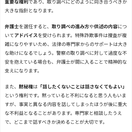
重要な権利
であり、取り調べにどのように向き合うべきか
大きな指針となります。
弁護士
を選任すると、
取り調べの進み方
や
供述の内容
につ
いて
アドバイス
を受けられます。特殊詐欺事件は捜査が複
雑になりやすいため、法律の専門家からのサポートは大き
な助けになるでしょう。警察の取り調べに対して過度な不
安を抱えている場合も、弁護士が間に入ることで精神的な
支えになります。
また、
黙秘権
は
「話したくないことは話さなくてもよい」
という権利です。黙っていると不利になると思う人もいま
すが、事実と異なる内容を話してしまったほうが後に重大
な不利益となることがあります。専門家と相談したうえ
で、どこまで話すべきか決めることが大切です。