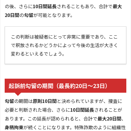
の後、さらに
10日間延長
されることもあり、合計で
最大
20日間
の
勾留
が可能となります。
この判断は被疑者にとって非常に重要であり、ここ
で釈放されるかどうかによって今後の生活が大きく
変わるといえるでしょう。
起訴前勾留の期間（最長約20日〜23日）
勾留
の期間は
原則10日間
と決められていますが、捜査に
必要と判断された場合、さらに
10日間延長
されることが
あります。この延長が認められると、合計で
最大20日間
、
身柄拘束
が続くことになります。特殊詐欺のように組織性