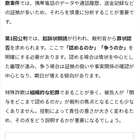
欺事件
では、携帯電話のデータや通話履歴、送金記録など
の証拠が多いため、それらを慎重に分析することが重要で
す。
第1回公判
では、
起訴状朗読
が行われ、裁判官から
罪状認
否
を求められます。ここで
「認めるのか」「争うのか」
を
明確にする必要があります。認める場合は情状を中心とし
た審理が進み、争う場合は証拠の扱いや事実関係の確認が
中心となり、期日が増える傾向があります。
特殊詐欺は
組織的な犯罪
であることが多く、被告人が「関
与をどこまで認めるのか」が裁判の焦点となることも少な
くありません。役割によって責任の重さが大きく変わるた
め、その点をどう説明するかが重要になるでしょう。