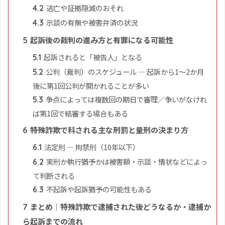
逃亡や証拠隠滅のおそれ
4.2
示談の有無や被害弁済の状況
4.3
起訴後の裁判の進み方と有罪になる可能性
5
起訴されると「被告人」となる
5.1
公判（裁判）のスケジュール — 起訴から1〜2か月
5.2
後に第1回公判が開かれることが多い
争点によっては複数回の期日で審理／争いがなけれ
5.3
ば第1回で結審する場合もある
特殊詐欺で科される主な刑罰と量刑の決まり方
6
法定刑 — 拘禁刑（10年以下）
6.1
実刑か執行猶予かは被害額・示談・情状などによっ
6.2
て判断される
不起訴や起訴猶予の可能性もある
6.3
まとめ｜特殊詐欺で逮捕された後どうなるか・逮捕か
7
ら起訴までの流れ