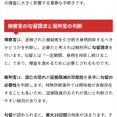
の捜査に大きく影響する重要な手続きです。
検察官の勾留請求と裁判官の判断
検察官
は、送検された被疑者を引き続き身柄拘束するべき
かどうかを判断し、必要だと考えれば裁判所に
勾留請求
を
行います。勾留とは「一定期間、身柄を拘束し続けるこ
と」であり、捜査を進めるために必要とされるものです。
裁判官
は、
逃亡の恐れ
や
証拠隠滅の可能性
を基準に
勾留の
必要性
を判断します。特殊詐欺事件では関係者が多数存在
することも多いため、証拠隠滅のおそれが高いと判断され
やすい傾向があります。
勾留
が認められると、
最大10日間
の拘束が決まります。そ