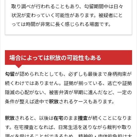
取り調べが行われることもあり、勾留期間中は日々
状況が変わっていく可能性があります。被疑者にと
っては時間が非常に長く感じられる場面です。
場合によっては釈放の可能性もある
勾留
が認められたとしても、必ずしも最後まで身柄拘束が
続くわけではありません。証拠が揃っている、逃亡や証拠
隠滅の心配がない、被害弁済が早期に進んだなど、一定の
条件が整えば途中で
釈放
されるケースもあります。
釈放
されると、以後は
在宅
のまま
捜査
が続くことになりま
す。在宅捜査となれば、日常生活を送りながら裁判や取り
調べを受けることができるため、精神的・肉体的負担は大