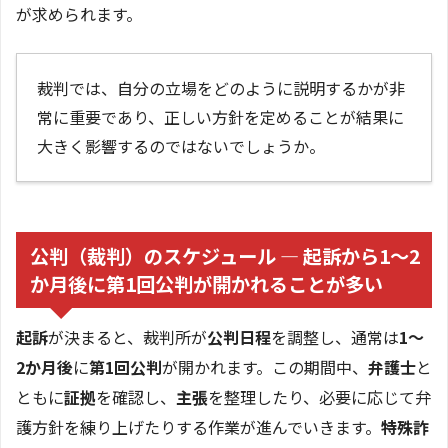
が求められます。
裁判では、自分の立場をどのように説明するかが非
常に重要であり、正しい方針を定めることが結果に
大きく影響するのではないでしょうか。
公判（裁判）のスケジュール — 起訴から1〜2
か月後に第1回公判が開かれることが多い
起訴
が決まると、裁判所が
公判日程
を調整し、通常は
1〜
2か月後
に
第1回公判
が開かれます。この期間中、
弁護士
と
ともに
証拠
を確認し、
主張
を整理したり、必要に応じて弁
護方針を練り上げたりする作業が進んでいきます。
特殊詐