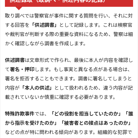
取り調べでは警察官が事件に関する質問を行い、それに対
する回答を
「供述調書」
として記録します。これは検察官
や裁判官が判断する際の重要な資料になるため、警察は細
かく確認しながら調書を作成します。
供述調書
は文章形式で作られ、最後に本人が内容を確認し
て
署名・押印
します。もし事実と異なる点がある場合は、
署名を拒否することもできます。調書に署名してしまうと
内容が
「本人の供述」
として扱われるため、違う内容が記
載されていないか慎重に確認する必要があります。
特殊詐欺事件
では、
「どの役割を担当していたのか」「誰
から指示を受けたのか」「被害者との接点はあったのか」
などの点が特に問われる傾向があります。組織的な犯罪で