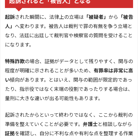
起訴されると「被告人」となる
起訴
された瞬間に、法律上の立場は
「被疑者」
から
「被告
人」
へ変わります。被告人は裁判で罪の有無を争う立場と
なり、法廷に出廷して裁判官や検察官の質問を受けること
になります。
特殊詐欺
の場合、証拠がデータとして残りやすく、関与の
程度が明確に示されることが多いため、
有罪率は非常に高
い
傾向があります。とはいえ、関与の範囲が限定的であっ
たり、指示役ではなく末端の役割であったりする場合は、
量刑に大きな違いが出る可能性もあります。
起訴されたからといって終わりではなく、ここから裁判の
準備を整えていくことが必要です。
弁護士
と相談しながら
証拠
を確認し、自分に不利な点や有利な点を整理する作業