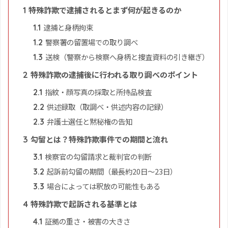
特殊詐欺で逮捕されるとまず何が起きるのか
1
逮捕と身柄拘束
1.1
警察署の留置場での取り調べ
1.2
送検（警察から検察へ身柄と捜査資料の引き継ぎ）
1.3
特殊詐欺の逮捕後に行われる取り調べのポイント
2
指紋・顔写真の採取と所持品検査
2.1
供述録取（取調べ・供述内容の記録）
2.2
弁護士選任と黙秘権の告知
2.3
勾留とは？特殊詐欺事件での期間と流れ
3
検察官の勾留請求と裁判官の判断
3.1
起訴前勾留の期間（最長約20日〜23日）
3.2
場合によっては釈放の可能性もある
3.3
特殊詐欺で起訴される基準とは
4
証拠の重さ・被害の大きさ
4.1