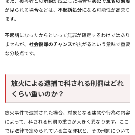
また、被害者との
示談
が成立した場合や
初犯
で
反省の態度
が見られる場合などは、
不起訴処分
になる可能性が高まり
ます。
不起訴
になったからといって無罪が確定するわけではあり
ませんが、
社会復帰のチャンス
が広がるという意味で重要
な分岐点です。
放火による逮捕で科される刑罰はどれ
くらい重いのか？
放火事件で逮捕された場合、対象となる建物や行為の内容
によって、科される刑罰の重さが大きく異なります。ここ
では法律で定められている主な罪状と、その刑罰について