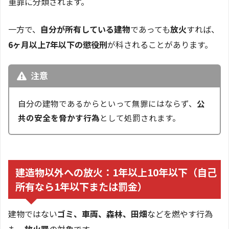
重罪に分類されます。
一方で、
自分が所有している建物
であっても
放火
すれば、
6ヶ月以上7年以下の懲役刑
が科されることがあります。
注意
自分の建物であるからといって無罪にはならず、
公
共の安全を脅かす行為
として処罰されます。
建造物以外への放火：1年以上10年以下（自己
所有なら1年以下または罰金）
建物ではない
ゴミ、車両、森林、田畑
などを燃やす行為
も、
放火罪
の対象です。