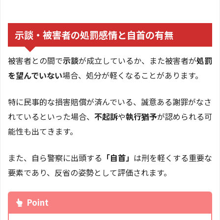
示談・被害者の処罰感情と自首の有無
被害者との間で
示談
が成立しているか、また被害者が
処罰
を望んでいない
場合、処分が軽くなることがあります。
特に民事的な損害賠償が済んでいる、誠意ある謝罪がなさ
れているといった場合、
不起訴
や
執行猶予
が認められる可
能性も出てきます。
また、自ら警察に出頭する
「自首」
は刑を軽くする重要な
要素であり、反省の姿勢として評価されます。
Point