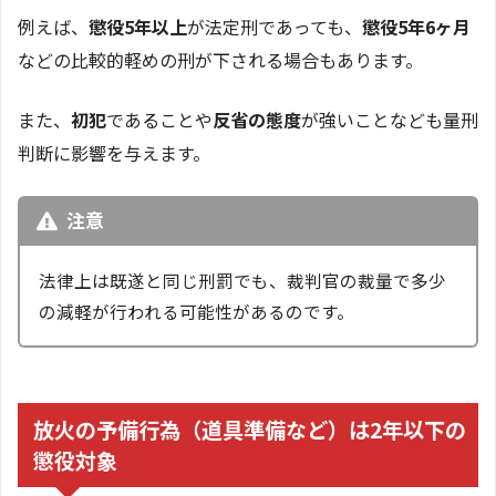
例えば、
懲役5年以上
が法定刑であっても、
懲役5年6ヶ月
などの比較的軽めの刑が下される場合もあります。
また、
初犯
であることや
反省の態度
が強いことなども量刑
判断に影響を与えます。
注意
法律上は既遂と同じ刑罰でも、裁判官の裁量で多少
の減軽が行われる可能性があるのです。
放火の予備行為（道具準備など）は2年以下の
懲役対象