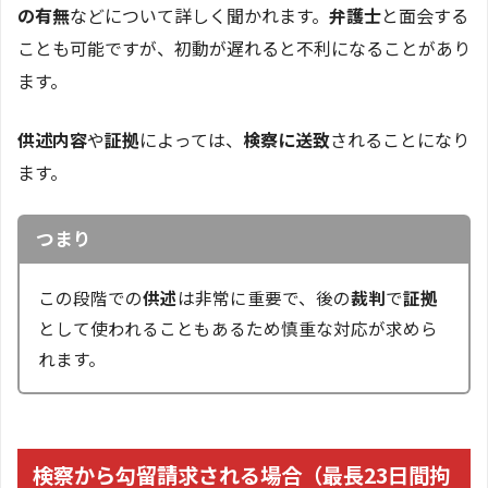
の有無
などについて詳しく聞かれます。
弁護士
と面会する
ことも可能ですが、初動が遅れると不利になることがあり
ます。
供述内容
や
証拠
によっては、
検察に送致
されることになり
ます。
つまり
この段階での
供述
は非常に重要で、後の
裁判
で
証拠
として使われることもあるため慎重な対応が求めら
れます。
検察から勾留請求される場合（最長23日間拘