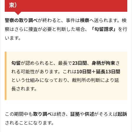
束）
警察の取り調べ
が終わると、事件は
検察
へ送られます。検
察はさらに捜査が必要と判断した場合、
「勾留請求」
を行
います。
勾留
が認められると、最長で
23日間
、
身柄が拘束
さ
れる可能性があります。これは
10日間＋延長13日間
という仕組みになっており、裁判所の判断により延
長されます。
この期間中も
取り調べ
は続き、
証拠
や
供述
がそろえば
起訴
されることになります。