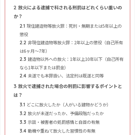
放火による逮捕で科される刑罰はどれくらい重いの
2
か？
現住建造物等放火罪：死刑・無期または5年以上の
2.1
懲役
非現住建造物等放火罪：2年以上の懲役（自己所有
2.2
は6ヶ月〜7年）
建造物以外への放火：1年以上10年以下（自己所有
2.3
なら1年以下または罰金）
未遂でも本罪扱い、法定刑は既遂と同等
2.4
放火で逮捕された場合の刑罰に影響するポイントと
3
は？
どこに放火したか（人がいる建物かどうか）
3.1
放火が未遂だったか、予備段階だったか
3.2
示談・被害者の処罰感情と自首の有無
3.3
動機や重ねて放火した習慣性の有無
3.4