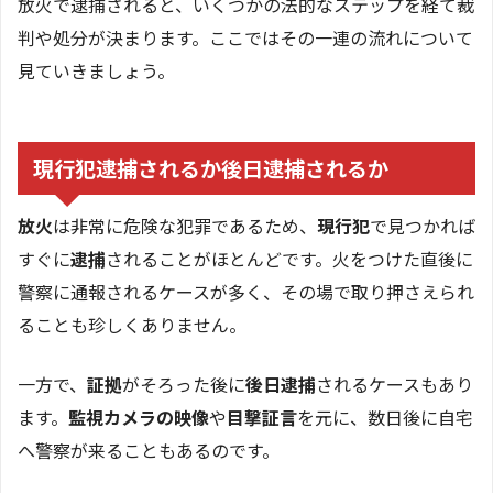
放火で逮捕されると、いくつかの法的なステップを経て裁
判や処分が決まります。ここではその一連の流れについて
見ていきましょう。
現行犯逮捕されるか後日逮捕されるか
放火
は非常に危険な犯罪であるため、
現行犯
で見つかれば
すぐに
逮捕
されることがほとんどです。火をつけた直後に
警察に通報されるケースが多く、その場で取り押さえられ
ることも珍しくありません。
一方で、
証拠
がそろった後に
後日逮捕
されるケースもあり
ます。
監視カメラの映像
や
目撃証言
を元に、数日後に自宅
へ警察が来ることもあるのです。