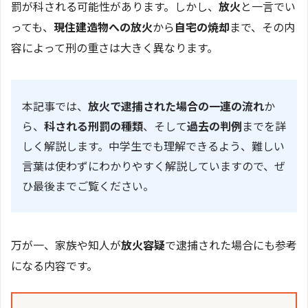
罰が科される可能性があります。しかし、
放火
と一言でい
っても、
現住建造物への放火
から
自宅の焼却
まで、その内
容によって刑の重さは大きく異なります。
本記事では、
放火で逮捕された場合の一連の流れ
か
ら、
科される刑罰の種類
、そして
過去の判例
までを詳
しく解説します。中学生でも理解できるよう、難しい
言葉は使わずにわかりやすく解説していますので、ぜ
ひ最後までご覧ください。
万が一、家族や知人が
放火容疑
で逮捕された場合にも参考
になる内容です。