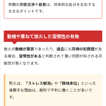
早期の
示談交渉
や
自首
は、将来的な処分を左右する
大きなポイントです。
動機や重ねて放火した習慣性の有無
放火の
動機が悪質
であったり、
過去
にも
同様の犯罪歴
があ
る場合、
習慣性がある
と判断されて重い刑罰が科される可
能性が高くなります。
例えば、
「ストレス解消」
や
「興味本位」
といった
身勝手な理由は、裁判で不利に働くことが多いで
す。