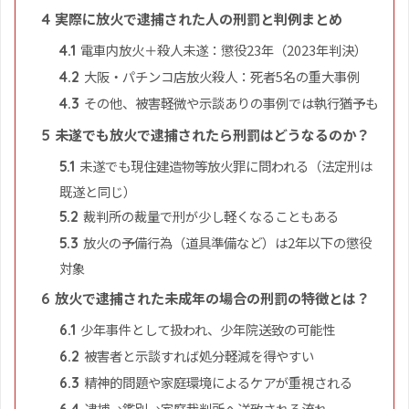
実際に放火で逮捕された人の刑罰と判例まとめ
4
電車内放火＋殺人未遂：懲役23年（2023年判決）
4.1
大阪・パチンコ店放火殺人：死者5名の重大事例
4.2
その他、被害軽微や示談ありの事例では執行猶予も
4.3
未遂でも放火で逮捕されたら刑罰はどうなるのか？
5
未遂でも現住建造物等放火罪に問われる（法定刑は
5.1
既遂と同じ）
裁判所の裁量で刑が少し軽くなることもある
5.2
放火の予備行為（道具準備など）は2年以下の懲役
5.3
対象
放火で逮捕された未成年の場合の刑罰の特徴とは？
6
少年事件として扱われ、少年院送致の可能性
6.1
被害者と示談すれば処分軽減を得やすい
6.2
精神的問題や家庭環境によるケアが重視される
6.3
逮捕→鑑別→家庭裁判所へ送致される流れ
6.4