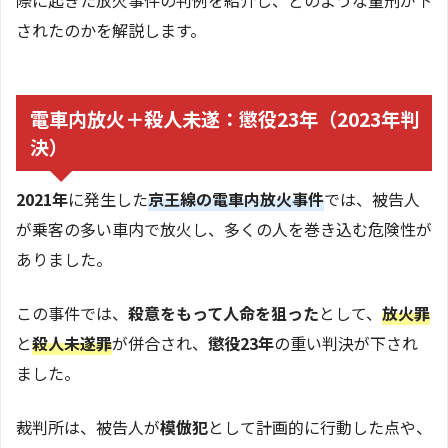
されたのかを解説します。
電車内放火＋殺人未遂：懲役23年（2023年判
決）
2021年
に発生した
京王線の電車内放火事件
では、被告人
が乗客の多い車内で放火し、多くの人を巻き込む危険性が
ありました。
この事件では、
殺意をもって人命を狙った
として、
放火罪
と
殺人未遂罪
が併合され、
懲役23年
の重い判決が下され
ました。
裁判所は、被告人が
模倣犯
として計画的に行動した点や、