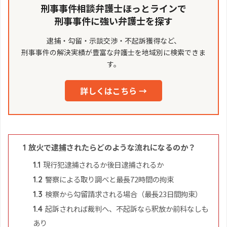
刑事事件相談弁護士ほっとラインで
刑事事件に強い弁護士を探す
逮捕・勾留・示談交渉・不起訴獲得など、
刑事事件の解決実績が豊富な弁護士を地域別に検索できま
す。
詳しくはこちら →
放火で逮捕されたらどのような流れになるのか？
1
現行犯逮捕されるか後日逮捕されるか
1.1
警察による取り調べと最長72時間の拘束
1.2
検察から勾留請求される場合（最長23日間拘束）
1.3
起訴されれば裁判へ、不起訴なら釈放か前科なしも
1.4
あり