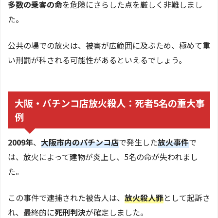
多数の乗客の命
を危険にさらした点を厳しく非難しまし
た。
公共の場での放火は、被害が広範囲に及ぶため、極めて重
い刑罰が科される可能性があるといえるでしょう。
大阪・パチンコ店放火殺人：死者5名の重大事
例
2009年
、
大阪市内のパチンコ店
で発生した
放火事件
で
は、放火によって建物が炎上し、5名の命が失われまし
た。
この事件で逮捕された被告人は、
放火殺人罪
として起訴さ
れ、最終的に
死刑判決
が確定しました。