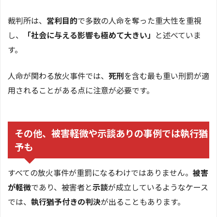
裁判所は、
営利目的
で多数の人命を奪った重大性を重視
し、
「社会に与える影響も極めて大きい」
と述べていま
す。
人命が関わる放火事件では、
死刑
を含む最も重い刑罰が適
用されることがある点に注意が必要です。
その他、被害軽微や示談ありの事例では執行猶
予も
すべての放火事件が重罰になるわけではありません。
被害
が軽微
であり、被害者と
示談
が成立しているようなケース
では、
執行猶予付きの判決
が出ることもあります。