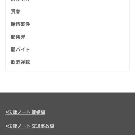
買春
賭博事件
賭博罪
闇バイト
飲酒運転
>法律ノート 離婚編
>法律ノート 交通事故編