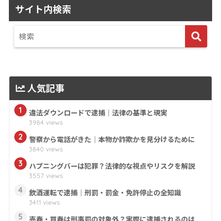
サイト内検索
人気記事
1
違法ダウンロードで逮捕｜法律の基準と現実
3984 views
2
警察から電話がきた｜本物か詐欺かを見分けるために
3840 views
3
ハプニングバーは犯罪？法律的な視点やリスクを解説
3557 views
4
飲酒運転で逮捕｜刑罰・罰金・免許停止の全知識
3411 views
5
売春・買春は刑事罰の対象外？実際に逮捕されるのは