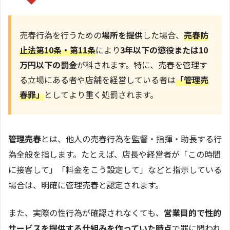
売春行為を行うための
場所を提供
した場合、
売春防
止法第10条・第11条
により
3年以下の懲役または10
万円以下の罰金
が科されます。特に、売春を管理す
る立場にある者や店舗を経営している者は
「管理売
春罪」
としてより重く処罰されます。
管理売春
とは、他人の売春行為を監督・指揮・助長する行
為全般を指します。たとえば、店長や経営者が「この時間
に接客して」「料金をこう設定して」などと指示している
場合は、明確に管理売春と認定されます。
また、実際の性行為が確認されなくても、
営業目的で性的
サービスを提供する仕組みを作っていた時点
で罪に問われ