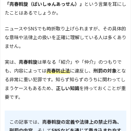
「売春斡旋（ばいしゅんあっせん）」
という言葉を耳にし
たことはあるでしょうか。
ニュースやSNSでも時折取り上げられますが、その具体的
な意味や法律上の扱いを正確に理解している人は多くあり
ません。
実は、
売春斡旋
は単なる「紹介」や「仲介」のつもりで
も、内容によっては
売春防止法
に違反し、
刑罰の対象
とな
る非常に重い犯罪です。知らず知らずのうちに関わってし
まうケースもあるため、
正しい知識
を持っておくことが重
要です。
この記事では、
売春斡旋の定義や法律上の禁止行為、
刑罰の内容
、そして
SNSなどを通じて巻き込まれやす