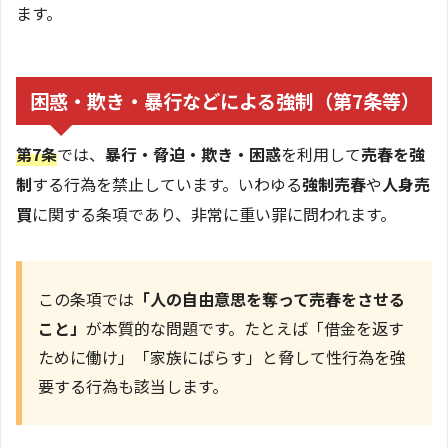
ます。
困惑・欺き・暴行などによる強制（第7条等）
第7条
では、
暴行・脅迫・欺き・困惑
を利用して
売春を強
制
する行為を禁止しています。いわゆる
強制売春
や
人身売
買
に関する条項であり、非常に重い罪に問われます。
この条項では
「人の自由意思を奪って売春をさせる
こと」
が本質的な問題です。たとえば「借金を返す
ために働け」「家族にばらす」と脅して性行為を強
要する行為も該当します。