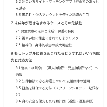
出会い系サイト・マッチングアプリ経由でのあっせ
6.2
ん誘導
匿名性・仮名アカウントを使った誘導の手口
6.3
未成年が巻き込まれるケースとその危険性
7
児童買春の法律と未成年保護の特例
7.1
親や学校に秘密にされてしまうリスク
7.2
精神的・身体的被害の拡大可能性
7.3
もしトラブルに巻き込まれたらどうすればいい？相談
8
先と対応方法
警察・相談窓口（婦人相談所・児童相談所など）へ
8.1
通報
法律相談できる弁護士やNPO支援団体の活用
8.2
証拠を確保する方法（スクリーンショット・記録な
8.3
ど）
身の安全を優先した行動計画（避難・退避手段）
8.4