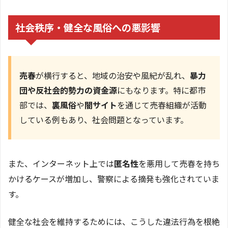
社会秩序・健全な風俗への悪影響
売春
が横行すると、地域の治安や風紀が乱れ、
暴力
団や反社会的勢力の資金源
にもなります。特に都市
部では、
裏風俗
や
闇サイト
を通じて売春組織が活動
している例もあり、社会問題となっています。
また、インターネット上では
匿名性
を悪用して売春を持ち
かけるケースが増加し、警察による摘発も強化されていま
す。
健全な社会を維持するためには、こうした違法行為を根絶