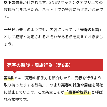
以下の罰金
が科されます。SNSやマッチングアプリ上での
投稿も含まれるため、ネット上での発言にも注意が必要で
す。
一見軽い発言のようでも、内容によっては
「売春の勧誘」
として犯罪と認定されるおそれがある点を覚えておきまし
ょう。
売春の斡旋・周旋行為（第6条）
第6条
では「売春の相手方を紹介したり、売春を行うよう
取り持ったりする行為」、つまり
売春の斡旋や周旋
を明確
に禁止しています。この条文こそが
「売春斡旋罪」
と呼ば
れる根拠です。