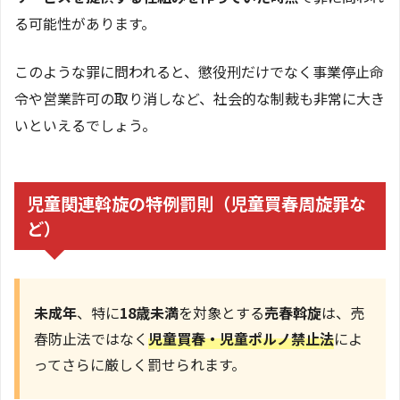
る可能性があります。
このような罪に問われると、懲役刑だけでなく事業停止命
令や営業許可の取り消しなど、社会的な制裁も非常に大き
いといえるでしょう。
児童関連斡旋の特例罰則（児童買春周旋罪な
ど）
未成年
、特に
18歳未満
を対象とする
売春斡旋
は、売
春防止法ではなく
児童買春・児童ポルノ禁止法
によ
ってさらに厳しく罰せられます。