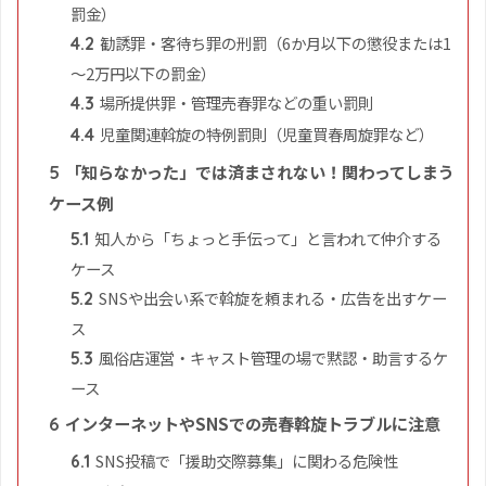
罰金）
勧誘罪・客待ち罪の刑罰（6か月以下の懲役または1
4.2
～2万円以下の罰金）
場所提供罪・管理売春罪などの重い罰則
4.3
児童関連斡旋の特例罰則（児童買春周旋罪など）
4.4
「知らなかった」では済まされない！関わってしまう
5
ケース例
知人から「ちょっと手伝って」と言われて仲介する
5.1
ケース
SNSや出会い系で斡旋を頼まれる・広告を出すケー
5.2
ス
風俗店運営・キャスト管理の場で黙認・助言するケ
5.3
ース
インターネットやSNSでの売春斡旋トラブルに注意
6
SNS投稿で「援助交際募集」に関わる危険性
6.1