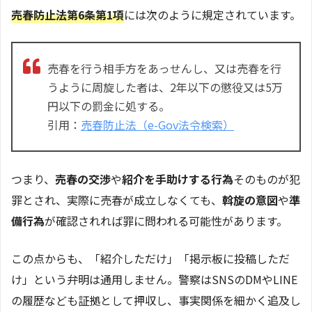
売春防止法第6条第1項
には次のように規定されています。
売春を行う相手方をあっせんし、又は売春を行
うように周旋した者は、2年以下の懲役又は5万
円以下の罰金に処する。
引用：
売春防止法（e-Gov法令検索）
つまり、
売春の交渉
や
紹介を手助けする行為
そのものが犯
罪とされ、実際に売春が成立しなくても、
斡旋の意図
や
準
備行為
が確認されれば罪に問われる可能性があります。
この点からも、「紹介しただけ」「掲示板に投稿しただ
け」という弁明は通用しません。警察はSNSのDMやLINE
の履歴なども証拠として押収し、事実関係を細かく追及し