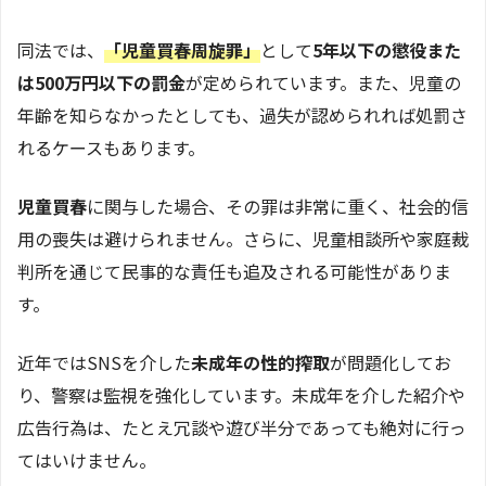
同法では、
「児童買春周旋罪」
として
5年以下の懲役また
は500万円以下の罰金
が定められています。また、児童の
年齢を知らなかったとしても、過失が認められれば処罰さ
れるケースもあります。
児童買春
に関与した場合、その罪は非常に重く、社会的信
用の喪失は避けられません。さらに、児童相談所や家庭裁
判所を通じて民事的な責任も追及される可能性がありま
す。
近年ではSNSを介した
未成年の性的搾取
が問題化してお
り、警察は監視を強化しています。未成年を介した紹介や
広告行為は、たとえ冗談や遊び半分であっても絶対に行っ
てはいけません。