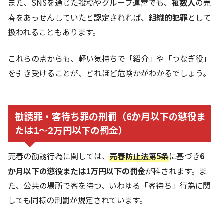
また、SNSを通じた投稿やグループ運営でも、
複数人
の売
春をあっせんしていたと認定されれば、
組織的犯罪
として
扱われることもあります。
これらの点からも、軽い気持ちで「紹介」や「つなぎ役」
を引き受けることが、どれほど危険かがわかるでしょう。
勧誘罪・客待ち罪の刑罰（6か月以下の懲役ま
たは1～2万円以下の罰金）
売春の勧誘行為に関しては、
売春防止法第5条
に基づき
6
か月以下の懲役または1万円以下の罰金
が科されます。ま
た、公共の場所で客を待つ、いわゆる「客待ち」行為に関
しても同様の刑罰が規定されています。