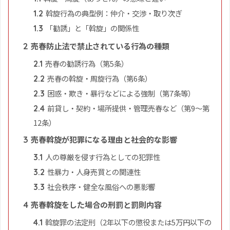
斡旋行為の典型例：仲介・交渉・取り次ぎ
1.2
「勧誘」と「斡旋」の関係性
1.3
売春防止法で禁止されている行為の種類
2
売春の勧誘行為（第5条）
2.1
売春の斡旋・周旋行為（第6条）
2.2
困惑・欺き・暴行などによる強制（第7条等）
2.3
前貸し・契約・場所提供・管理売春など（第9〜第
2.4
12条）
売春斡旋が犯罪になる理由と社会的な影響
3
人の尊厳を侵す行為としての犯罪性
3.1
性暴力・人身売買との関連性
3.2
社会秩序・健全な風俗への悪影響
3.3
売春斡旋をした場合の刑罰と罰則内容
4
斡旋罪の法定刑（2年以下の懲役または5万円以下の
4.1