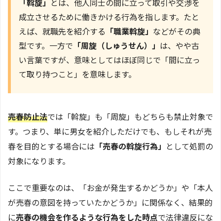
「斡旋」
とは、他人同士の間に立って取引や交渉を
成立させるために働きかける行為を指します。たと
えば、就職先を紹介する
「職業斡旋」
などがその典
型です。一方で
「周旋（しゅうせん）」
は、やや古
い言葉ですが、意味としてはほぼ同じで「間に立っ
て取り持つこと」を意味します。
売春防止法
では「斡旋」も「周旋」もどちらも禁止対象で
す。つまり、単に男女を紹介しただけでも、もしそれが売
春を目的とする場合には
「売春の斡旋行為」
として処罰の
対象になります。
ここで重要なのは、「お金が発生するかどうか」や「本人
が売春の意図を持っていたかどうか」に関係なく、結果的
に
売春の機会を作るような行為をした時点
で法律違反にな