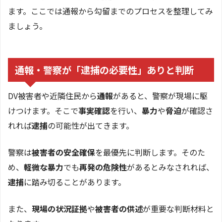
ます。ここでは通報から勾留までのプロセスを整理してみ
ましょう。
通報・警察が「逮捕の必要性」ありと判断
DV被害者や近隣住民から
通報
があると、警察が現場に駆
けつけます。そこで
事実確認
を行い、
暴力
や
脅迫
が確認さ
れれば
逮捕
の可能性が出てきます。
警察は
被害者の安全確保
を最優先に判断します。そのた
め、
軽微な暴力
でも
再発の危険性
があるとみなされれば、
逮捕
に踏み切ることがあります。
また、
現場の状況証拠
や
被害者の供述
が重要な判断材料と