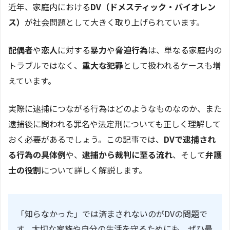
近年、家庭内における
DV（ドメスティック・バイオレン
ス）
が社会問題として大きく取り上げられています。
配偶者
や
恋人
に対する
暴力
や
脅迫行為
は、単なる家庭内の
トラブルではなく、
重大な犯罪
として扱われるケースも増
えています。
実際に逮捕につながる行為はどのようなものなのか、また
逮捕後に問われる罪名や法定刑についても正しく理解して
おく必要があるでしょう。この記事では、
DVで逮捕され
る行為の具体例
や、
逮捕から裁判に至る流れ
、そして
弁護
士の役割
について詳しく解説します。
「知らなかった」では済まされないのがDVの問題で
す。大切な家族や自分の生活を守るためにも、ぜひ最