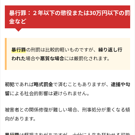
暴行罪：２年以下の懲役または30万円以下の罰
金など
暴行罪
の刑罰は比較的軽いものですが、
繰り返し行
われた
場合や
悪質な場合
には厳罰化されます。
初犯
であれば
略式罰金
で済むこともありますが、
逮捕や勾
留
による社会的影響は避けられません。
被害者との関係修復が難しい場合、刑事処分が重くなる傾
向があります。
暴行罪
は軽視されがちですが、十分に人生を狂わせる可能