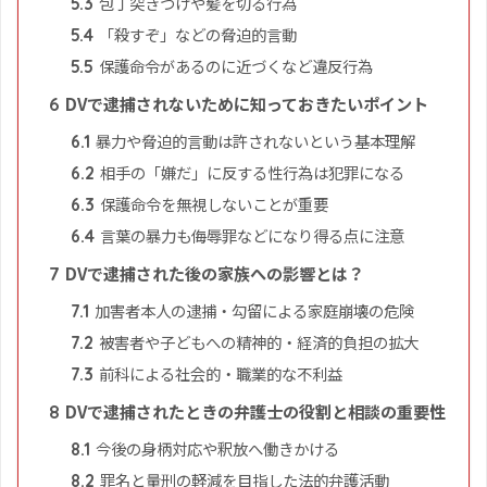
包丁突きつけや髪を切る行為
5.3
「殺すぞ」などの脅迫的言動
5.4
保護命令があるのに近づくなど違反行為
5.5
DVで逮捕されないために知っておきたいポイント
6
暴力や脅迫的言動は許されないという基本理解
6.1
相手の「嫌だ」に反する性行為は犯罪になる
6.2
保護命令を無視しないことが重要
6.3
言葉の暴力も侮辱罪などになり得る点に注意
6.4
DVで逮捕された後の家族への影響とは？
7
加害者本人の逮捕・勾留による家庭崩壊の危険
7.1
被害者や子どもへの精神的・経済的負担の拡大
7.2
前科による社会的・職業的な不利益
7.3
DVで逮捕されたときの弁護士の役割と相談の重要性
8
今後の身柄対応や釈放へ働きかける
8.1
罪名と量刑の軽減を目指した法的弁護活動
8.2