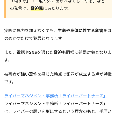
「殺すぞ」「二度と外に出られなくしてやる」など
の発言は、
脅迫罪
にあたります。
実際に暴力を加えなくても、
生命や身体に対する危害
をほ
のめかすだけで犯罪となります。
また、
電話
や
SNS
を通じた
脅迫
も同様に処罰対象となりま
す。
被害者が
強い恐怖
を感じた時点で犯罪が成立する点が特徴
です。
ライバーマネジメント事務所「ライバーパートナーズ」
ライバーマネジメント事務所「ライバーパートナーズ」
は、ライバーの願いを形にするという理念のもと、手厚い