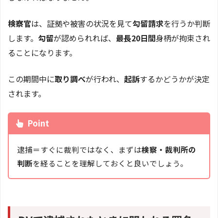
検察官
は、証拠や被害の状況を見て
勾留請求
を行うか判断
します。
勾留
が認められれば、
最長20日間
身柄が拘束され
ることになります。
この期間中に
取り調べ
が行われ、
起訴
するかどうかが決定
されます。
Point
逮捕＝すぐに裁判ではなく、まずは
検察・裁判所の
判断
を経ることを理解しておくと良いでしょう。