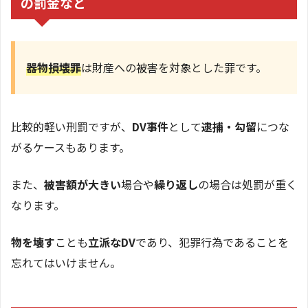
の罰金など
器物損壊罪
は財産への被害を対象とした罪です。
比較的軽い刑罰ですが、
DV事件
として
逮捕・勾留
につな
がるケースもあります。
また、
被害額が大きい
場合や
繰り返し
の場合は処罰が重く
なります。
物を壊す
ことも
立派なDV
であり、犯罪行為であることを
忘れてはいけません。