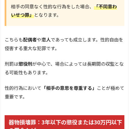
相手の同意なく性的な行為をした場合、
「不同意わ
いせつ罪」
となります。
こちらも
配偶者
や
恋人
であっても成立します。性的自由を
侵害する重大な犯罪です。
刑罰は
懲役刑
が中心で、場合によっては長期間の収監とな
る可能性もあります。
性的行為において
「相手の意思を尊重する」
ことが極めて
重要です。
器物損壊罪：3年以下の懲役または30万円以下