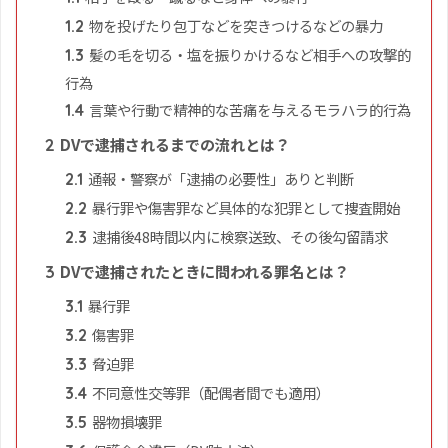
物を投げたり包丁などを突きつけるなどの暴力
1.2
髪の毛を切る・塩を振りかけるなど相手への攻撃的
1.3
行為
言葉や行動で精神的な苦痛を与えるモラハラ的行為
1.4
DVで逮捕されるまでの流れとは？
2
通報・警察が「逮捕の必要性」ありと判断
2.1
暴行罪や傷害罪など具体的な犯罪として捜査開始
2.2
逮捕後48時間以内に検察送致、その後勾留請求
2.3
DVで逮捕されたときに問われる罪名とは？
3
暴行罪
3.1
傷害罪
3.2
脅迫罪
3.3
不同意性交等罪（配偶者間でも適用）
3.4
器物損壊罪
3.5