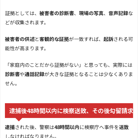
証拠としては、
被害者の診断書
、
現場の写真
、
音声記録
な
どが収集されます。
被害者の供述
と
客観的な証拠
が一致すれば、
起訴
される可
能性が高まります。
「家庭内のことだから証拠がない」と思っても、実際には
診断書
や
通話記録
が大きな証拠となることは少なくありま
せん。
逮捕後48時間以内に検察送致、その後勾留請求
逮捕
された後、警察は
48時間以内
に検察庁へ事件を
送致
しなければなりません。