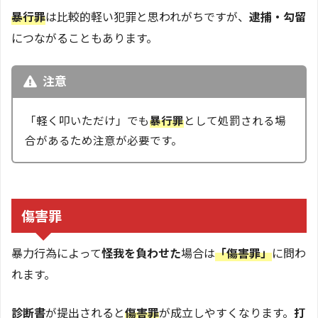
暴行罪
は比較的軽い犯罪と思われがちですが、
逮捕・勾留
につながることもあります。
注意
「軽く叩いただけ」でも
暴行罪
として処罰される場
合があるため注意が必要です。
傷害罪
暴力行為によって
怪我を負わせた
場合は
「傷害罪」
に問わ
れます。
診断書
が提出されると
傷害罪
が成立しやすくなります。
打