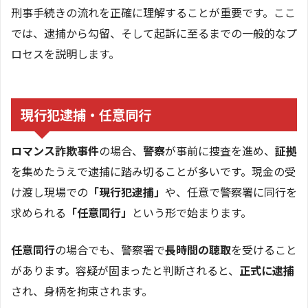
刑事手続きの流れを正確に理解することが重要です。ここ
では、逮捕から勾留、そして起訴に至るまでの一般的なプ
ロセスを説明します。
現行犯逮捕・任意同行
ロマンス詐欺事件
の場合、
警察
が事前に捜査を進め、
証拠
を集めたうえで逮捕に踏み切ることが多いです。現金の受
け渡し現場での
「現行犯逮捕」
や、任意で警察署に同行を
求められる
「任意同行」
という形で始まります。
任意同行
の場合でも、警察署で
長時間の聴取
を受けること
があります。容疑が固まったと判断されると、
正式に逮捕
され、身柄を拘束されます。