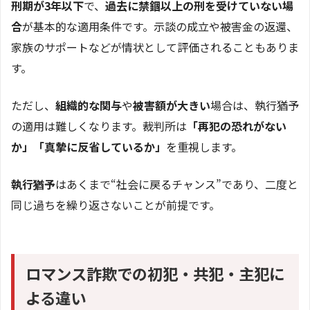
刑期が3年以下
で、
過去に禁錮以上の刑を受けていない場
合
が基本的な適用条件です。示談の成立や被害金の返還、
家族のサポートなどが情状として評価されることもありま
す。
ただし、
組織的な関与
や
被害額が大きい
場合は、執行猶予
の適用は難しくなります。裁判所は
「再犯の恐れがない
か」「真摯に反省しているか」
を重視します。
執行猶予
はあくまで“社会に戻るチャンス”であり、二度と
同じ過ちを繰り返さないことが前提です。
ロマンス詐欺での初犯・共犯・主犯に
よる違い