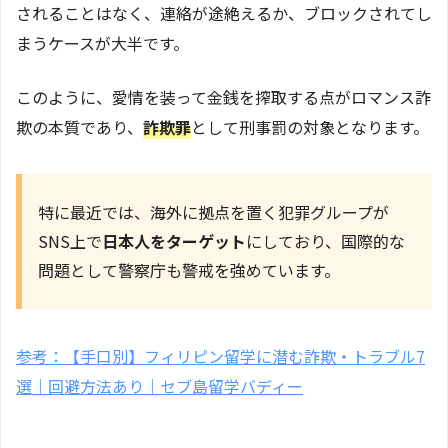
されることはなく、連絡が途絶えるか、ブロックされてし
まうケースが大半です。
このように、愛情を装って金銭を搾取する点がロマンス詐
欺の本質であり、
詐欺罪
として刑事罰の対象となります。
特に最近では、海外に拠点を置く犯罪グループが
SNS上で
日本人をターゲット
にしており、国際的な
問題として警察庁も警戒を強めています。
参考：【手口別】フィリピン留学に潜む詐欺・トラブル7
選｜回避方法あり｜セブ島留学バディー