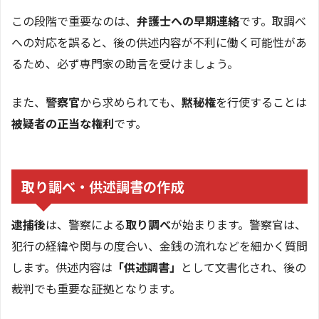
この段階で重要なのは、
弁護士への早期連絡
です。取調べ
への対応を誤ると、後の供述内容が不利に働く可能性があ
るため、必ず専門家の助言を受けましょう。
また、
警察官
から求められても、
黙秘権
を行使することは
被疑者の正当な権利
です。
取り調べ・供述調書の作成
逮捕後
は、警察による
取り調べ
が始まります。警察官は、
犯行の経緯や関与の度合い、金銭の流れなどを細かく質問
します。供述内容は
「供述調書」
として文書化され、後の
裁判でも重要な証拠となります。