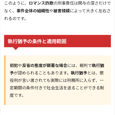
このように、
ロマンス詐欺
の刑事責任は関与の深さだけで
なく、
事件全体の組織性
や
被害規模
によって大きく左右さ
れるのです。
執行猶予の条件と適用範囲
初犯
や
反省の態度が顕著な場合
には、裁判で
執行猶
予
が認められることもあります。
執行猶予
とは、懲
役刑が言い渡されても実際には刑務所に入らず、一
定期間の条件付きで社会生活を送ることができる制
度です。