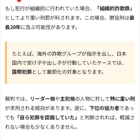
もし犯行が組織的に行われていた場合、
「組織的詐欺罪」
としてより重い刑罰が科されます。この場合、懲役刑は
最
長20年
に及ぶ可能性があります。
たとえば、海外の詐欺グループが指示を出し、日本
国内で受け子や出し子が行動していたケースでは、
国際犯罪
として厳罰化の対象となります。
裁判では、
リーダー格
や
主犯格
の人物に対して
特に重い刑
が求刑される傾向があります。逆に、
下位の協力者
であっ
ても
「自ら犯罪を認識していた」
と判断されれば、軽減さ
れない場合も少なくありません。