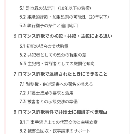
詐欺罪の法定刑（10年以下の懲役）
5.1
組織的詐欺・加重処罰の可能性（20年以下）
5.2
執行猶予の条件と適用範囲
5.3
ロマンス詐欺での初犯・共犯・主犯による違い
6
初犯の場合の情状酌量
6.1
共犯者としての処分の軽重の差
6.2
主犯格・首謀者としての厳罰化傾向
6.3
ロマンス詐欺で逮捕されたときにできること
7
黙秘権・供述調書への署名を控える
7.1
弁護士接見の要求と活用
7.2
被害者との示談交渉の準備
7.3
ロマンス詐欺事件で弁護士に相談すべき理由
8
刑事手続き上での代理交渉と主張立案
8.1
被害金回収・民事請求のサポート
8.2