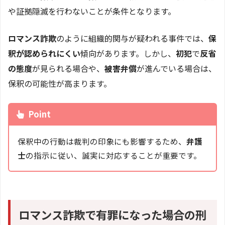
や証拠隠滅を行わないことが条件となります。
ロマンス詐欺
のように組織的関与が疑われる事件では、
保
釈が認められにくい
傾向があります。しかし、
初犯
で
反省
の態度
が見られる場合や、
被害弁償
が進んでいる場合は、
保釈の可能性が高まります。
Point
保釈中の行動は裁判の印象にも影響するため、
弁護
士
の指示に従い、誠実に対応することが重要です。
ロマンス詐欺で有罪になった場合の刑