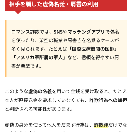
相手を騙した虚偽名義・肩書の利用
ロマンス詐欺では、
SNS
や
マッチングアプリ
で偽名
を使ったり、架空の職業や肩書きを名乗るケースが
多く見られます。たとえば
「国際医療機関の医師」
「アメリカ軍所属の軍人」
など、信頼を得やすい肩
書が典型です。
このような
虚偽の名義
を用いて金銭を受け取ると、たとえ
本人が直接送金を要求していなくても、
詐欺行為への加担
と判断される可能性があります。
虚偽の身分を使って他人をだます行為は、
詐欺罪
だけでな