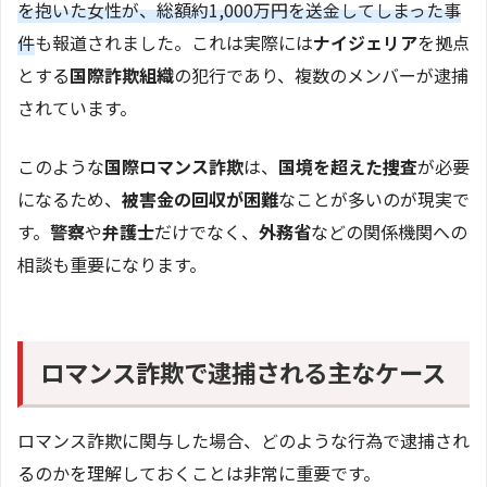
を抱いた女性が、総額約1,000万円を送金してしまった事
件
も報道されました。これは実際には
ナイジェリア
を拠点
とする
国際詐欺組織
の犯行であり、複数のメンバーが逮捕
されています。
このような
国際ロマンス詐欺
は、
国境を超えた捜査
が必要
になるため、
被害金の回収が困難
なことが多いのが現実で
す。
警察
や
弁護士
だけでなく、
外務省
などの関係機関への
相談も重要になります。
ロマンス詐欺で逮捕される主なケース
ロマンス詐欺に関与した場合、どのような行為で逮捕され
るのかを理解しておくことは非常に重要です。