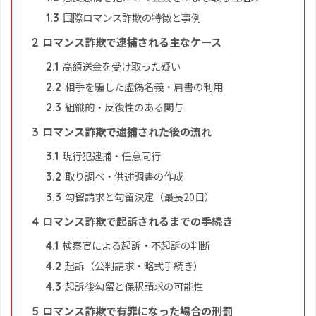
国際ロマンス詐欺の特徴と事例
1.3
ロマンス詐欺で逮捕される主なケース
2
高額送金を受け取った疑い
2.1
相手を騙した虚偽名義・肩書の利用
2.2
組織的・反復性のある関与
2.3
ロマンス詐欺で逮捕された後の流れ
3
現行犯逮捕・任意同行
3.1
取り調べ・供述調書の作成
3.2
勾留請求と勾留決定（最長20日）
3.3
ロマンス詐欺で起訴されるまでの手続き
4
検察官による起訴・不起訴の判断
4.1
起訴（公判請求・略式手続き）
4.2
起訴後勾留と保釈請求の可能性
4.3
ロマンス詐欺で有罪になった場合の刑罰
5