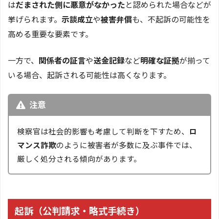
は
だまされた側に悪意がなかった
と認められた場合などが
挙げられます。
示談成立
や
被害弁償
も、不起訴の可能性を
高める重要な要素です。
一方で、
関係者の証言
や
送金記録
など
明確な証拠
が揃って
いる場合、起訴される可能性は高くなります。
注意
検察官は社会的影響も考慮して判断を下すため、
ロ
マンス詐欺
のように被害者が多数に及ぶ事件では、
厳しく処分される傾向があります。
起訴（公判請求・略式手続き）