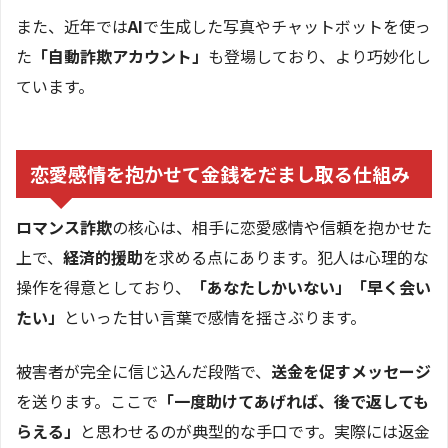
また、近年では
AI
で生成した写真やチャットボットを使っ
た
「自動詐欺アカウント」
も登場しており、より巧妙化し
ています。
恋愛感情を抱かせて金銭をだまし取る仕組み
ロマンス詐欺
の核心は、相手に恋愛感情や信頼を抱かせた
上で、
経済的援助
を求める点にあります。犯人は心理的な
操作を得意としており、
「あなたしかいない」「早く会い
たい」
といった甘い言葉で感情を揺さぶります。
被害者が完全に信じ込んだ段階で、
送金を促すメッセージ
を送ります。ここで
「一度助けてあげれば、後で返しても
らえる」
と思わせるのが典型的な手口です。実際には返金