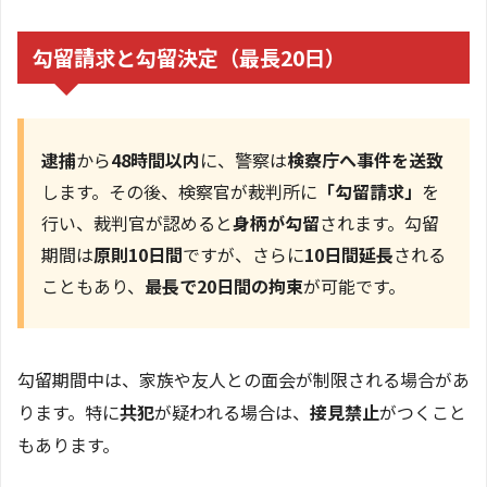
勾留請求と勾留決定（最長20日）
逮捕
から
48時間以内
に、警察は
検察庁へ事件を送致
します。その後、検察官が裁判所に
「勾留請求」
を
行い、裁判官が認めると
身柄が勾留
されます。勾留
期間は
原則10日間
ですが、さらに
10日間延長
される
こともあり、
最長で20日間の拘束
が可能です。
勾留期間中は、家族や友人との面会が制限される場合があ
ります。特に
共犯
が疑われる場合は、
接見禁止
がつくこと
もあります。