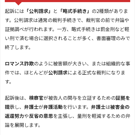
起訴には
「公判請求」
と
「略式手続き」
の2種類がありま
す。公判請求は通常の裁判手続きで、裁判官の前で弁論や
証拠調べが行われます。一方、略式手続きは罰金刑など軽
い刑で済む場合に選択されることが多く、書面審理のみで
終了します。
ロマンス詐欺
のように被害額が大きい、または組織的な事
件では、ほとんどが
公判請求
による正式な裁判になりま
す。
起訴後は、
検察官
が被告人の関与を立証するための
証拠を
提示
し、
弁護士
が
弁護活動
を行います。
弁護士
は
被害金の
返還努力
や
反省の意思
を主張し、量刑を軽減するための弁
論を展開します。