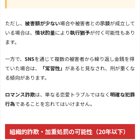
ただし、
被害額が少ない
場合や被害者との
示談
が成立して
いる場合は、
情状酌量
により
執行猶予
が付く可能性もあり
ます。
一方で、
SNS
を通じて複数の被害者から繰り返し金銭を得
ていた場合は、
「常習性」
があると見なされ、刑が重くな
る傾向があります。
ロマンス詐欺
は、単なる恋愛トラブルではなく
明確な犯罪
行為
であることを忘れてはいけません。
組織的詐欺・加重処罰の可能性（20年以下）