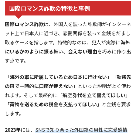
国際ロマンス詐欺の特徴と事例
国際ロマンス詐欺
は、外国人を装った詐欺師がインターネ
ット上で日本人に近づき、恋愛関係を装って金銭をだまし
取るケースを指します。特徴的なのは、犯人が実際に
海外
にいるかのように
振る舞い、
会えない理由
を巧みに作り出
す点です。
「海外の軍に所属しているため日本に行けない」「勤務先
の国で一時的に口座が使えない」
といった説明がよく使わ
れます。そして最終的に
「航空券代を立て替えてほしい」
「荷物を送るための税金を支払ってほしい」
と金銭を要求
します。
2023年
には、
SNSで知り合った外国籍の男性に恋愛感情