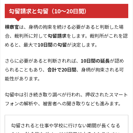
勾留請求と勾留（10〜20日間）
検察官
は、身柄の拘束を続ける必要があると判断した場
合、裁判所に対して
勾留請求
をします。裁判所がこれを認
めると、最大で
10日間
の
勾留
が決定します。
さらに必要があると判断されれば、
10日間の延長
が認め
られることもあり、
合計で20日間
、身柄が拘束される可
能性があります。
勾留中は引き続き取り調べが行われ、押収されたスマート
フォンの解析や、被害者への聞き取りなども進みます。
勾留されると仕事や学校に行けない期間が長くなる