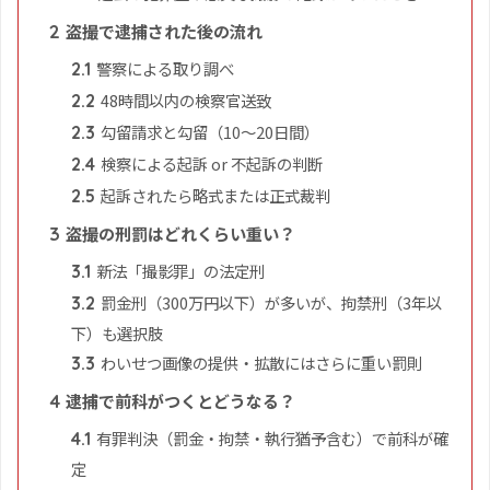
盗撮で逮捕された後の流れ
2
警察による取り調べ
2.1
48時間以内の検察官送致
2.2
勾留請求と勾留（10〜20日間）
2.3
検察による起訴 or 不起訴の判断
2.4
起訴されたら略式または正式裁判
2.5
盗撮の刑罰はどれくらい重い？
3
新法「撮影罪」の法定刑
3.1
罰金刑（300万円以下）が多いが、拘禁刑（3年以
3.2
下）も選択肢
わいせつ画像の提供・拡散にはさらに重い罰則
3.3
逮捕で前科がつくとどうなる？
4
有罪判決（罰金・拘禁・執行猶予含む）で前科が確
4.1
定