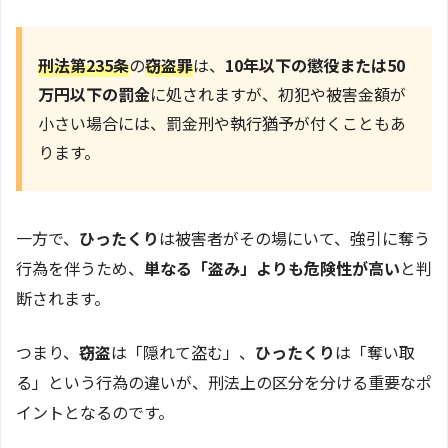
刑法第235条
の
窃盗罪
は、
10年以下の懲役または50
万円以下の罰金
に処されますが、初犯や被害金額が
小さい場合には、罰金刑や執行猶予が付くこともあ
ります。
一方で、
ひったくり
は被害者がその場にいて、強引に奪う
行為を伴うため、
単なる「盗み」よりも危険性が高い
と判
断されます。
つまり、
窃盗
は「隠れて盗む」、
ひったくり
は「奪い取
る」という行為の違いが、刑法上の区分を分ける重要なポ
イントとなるのです。