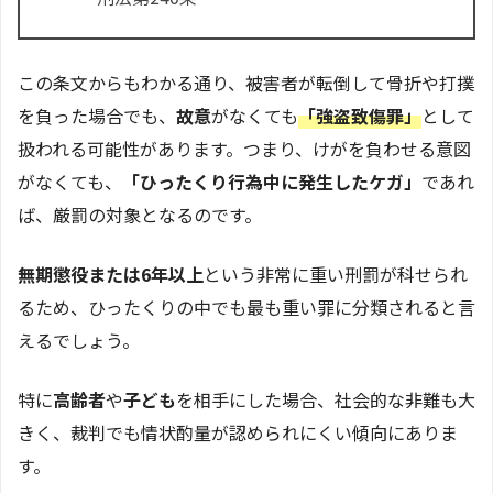
この条文からもわかる通り、被害者が転倒して骨折や打撲
を負った場合でも、
故意
がなくても
「強盗致傷罪」
として
扱われる可能性があります。つまり、けがを負わせる意図
がなくても、
「ひったくり行為中に発生したケガ」
であれ
ば、厳罰の対象となるのです。
無期懲役または6年以上
という非常に重い刑罰が科せられ
るため、ひったくりの中でも最も重い罪に分類されると言
えるでしょう。
特に
高齢者
や
子ども
を相手にした場合、社会的な非難も大
きく、裁判でも情状酌量が認められにくい傾向にありま
す。