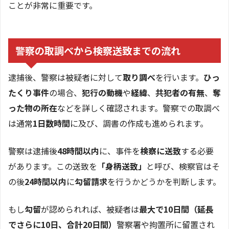
ことが非常に重要です。
警察の取調べから検察送致までの流れ
逮捕後、警察は被疑者に対して
取り調べ
を行います。
ひっ
たくり事件
の場合、
犯行の動機
や
経緯
、
共犯者の有無
、
奪
った物の所在
などを詳しく確認されます。警察での取調べ
は通常
1日数時間
に及び、調書の作成も進められます。
警察は逮捕後
48時間以内
に、事件を
検察に送致
する必要
があります。この送致を
「身柄送致」
と呼び、検察官はそ
の後
24時間以内
に
勾留請求
を行うかどうかを判断します。
もし
勾留
が認められれば、被疑者は
最大で10日間（延長
でさらに10日、合計20日間）
警察署や拘置所に留置され