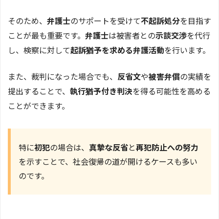
そのため、
弁護士
のサポートを受けて
不起訴処分
を目指す
ことが最も重要です。
弁護士
は被害者との
示談交渉
を代行
し、検察に対して
起訴猶予を求める弁護活動
を行います。
また、裁判になった場合でも、
反省文
や
被害弁償
の実績を
提出することで、
執行猶予付き判決
を得る可能性を高める
ことができます。
特に
初犯
の場合は、
真摯な反省
と
再犯防止への努力
を示すことで、社会復帰の道が開けるケースも多い
のです。