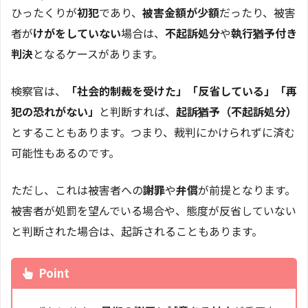
ひったくりが
初犯
であり、
被害金額が少額
だったり、被害
者が
けがをしていない
場合は、
不起訴処分
や
執行猶予付き
判決
となるケースがあります。
検察官は、
「社会的制裁を受けた」「反省している」「再
犯の恐れがない」
と判断すれば、
起訴猶予（不起訴処分）
とすることもあります。つまり、裁判にかけられずに済む
可能性もあるのです。
ただし、これは被害者への
謝罪
や
弁償
が前提となります。
被害者が処罰を望んでいる場合や、態度が反省していない
と判断された場合は、起訴されることもあります。
Point