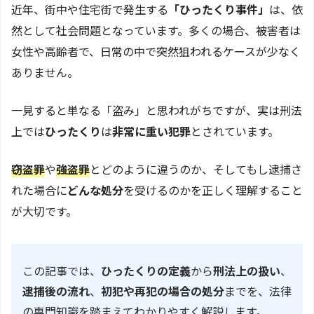
近年、街中や住宅街で発生する
「ひったくり事件」
は、依
然として社会問題となっています。多くの場合、被害者は
女性や高齢者で、日常の中で突然狙われるケースが少なく
ありません。
一見すると単なる「盗み」と思われがちですが、実は刑法
上では
ひったくり
は
非常に重い犯罪
とされています。
窃盗罪
や
強盗罪
とどのように違うのか、そしてもし逮捕さ
れた場合に
どんな処分
を受けるのかを正しく理解すること
が大切です。
この記事では、
ひったくりの定義
から
刑法上の扱い
、
逮捕後の流れ
、
初犯や再犯の場合の処分
までを、法律
の専門知識を踏まえてわかりやすく解説します。