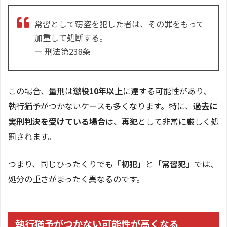
常習として窃盗を犯した者は、その罪をもって
加重して処断する。
― 刑法第238条
この場合、量刑は
懲役10年以上
に達する可能性があり、
執行猶予がつかないケースも多くなります。特に、
過去に
実刑判決を受けている場合
は、
再犯
として非常に厳しく処
罰されます。
つまり、同じひったくりでも
「初犯」
と
「常習犯」
では、
処分の重さがまったく異なるのです。
執行猶予がつかない可能性が高くなる