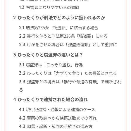
被害者になりやすい人の傾向
1.3
ひったくりが刑法でどのように扱われるのか
2
刑法第235条「窃盗罪」に該当する場合
2.1
暴行を伴うと刑法第236条「強盗罪」になる
2.2
けがをさせた場合は「強盗致傷罪」として重罪に
2.3
ひったくりと窃盗罪の違いとは？
3
窃盗罪は「こっそり盗む」行為
3.1
ひったくりは「力ずくで奪う」ため悪質とされる
3.2
強盗罪との境界は「暴行や脅迫の有無」で判断され
3.3
る
ひったくりで逮捕された場合の流れ
4
現行犯逮捕・通報による逮捕のケース
4.1
警察の取調べから検察送致までの流れ
4.2
勾留・起訴・裁判の手続きの進み方
4.3