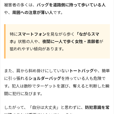
被害者の多くは、
バッグを道路側に持って歩いている人
や、
周囲への注意が薄い人
です。
特に
スマートフォン
を見ながら歩く
「ながらスマ
ホ」
状態の人や、
夜間に一人で歩く女性・高齢者
が
狙われやすい傾向があります。
また、肩から斜め掛けにしていない
トートバッグ
や、簡単
に引っ張れる
ショルダーバッグ
を持っている人も危険で
す。犯人は数秒でターゲットを選び、奪えると判断した瞬
間に犯行に及びます。
したがって、「自分は大丈夫」と思わずに、
防犯意識を常