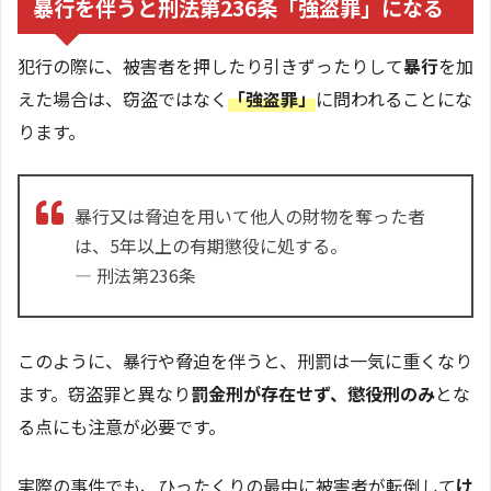
暴行を伴うと刑法第236条「強盗罪」になる
犯行の際に、被害者を押したり引きずったりして
暴行
を加
えた場合は、窃盗ではなく
「強盗罪」
に問われることにな
ります。
暴行又は脅迫を用いて他人の財物を奪った者
は、5年以上の有期懲役に処する。
― 刑法第236条
このように、暴行や脅迫を伴うと、刑罰は一気に重くなり
ます。窃盗罪と異なり
罰金刑が存在せず、懲役刑のみ
とな
る点にも注意が必要です。
実際の事件でも、ひったくりの最中に被害者が転倒して
け