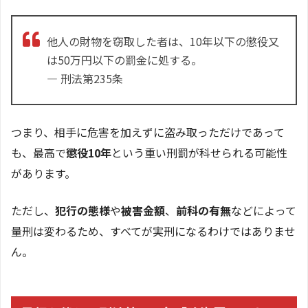
他人の財物を窃取した者は、10年以下の懲役又
は50万円以下の罰金に処する。
― 刑法第235条
つまり、相手に危害を加えずに盗み取っただけであって
も、最高で
懲役10年
という重い刑罰が科せられる可能性
があります。
ただし、
犯行の態様
や
被害金額
、
前科の有無
などによって
量刑は変わるため、すべてが実刑になるわけではありませ
ん。