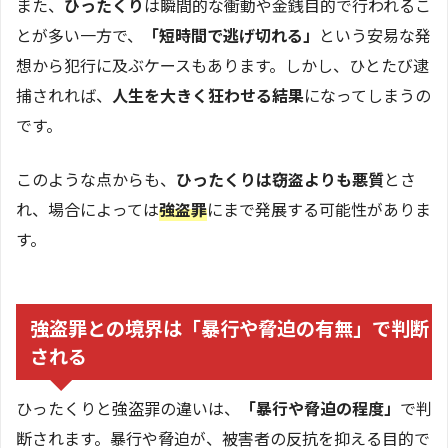
また、
ひったくり
は瞬間的な衝動や金銭目的で行われるこ
とが多い一方で、
「短時間で逃げ切れる」
という安易な発
想から犯行に及ぶケースもあります。しかし、ひとたび逮
捕されれば、
人生を大きく狂わせる結果
になってしまうの
です。
このような点からも、
ひったくりは窃盗よりも悪質
とさ
れ、場合によっては
強盗罪
にまで発展する可能性がありま
す。
強盗罪との境界は「暴行や脅迫の有無」で判断
される
ひったくりと強盗罪の違いは、
「暴行や脅迫の程度」
で判
断されます。暴行や脅迫が、被害者の反抗を抑える目的で