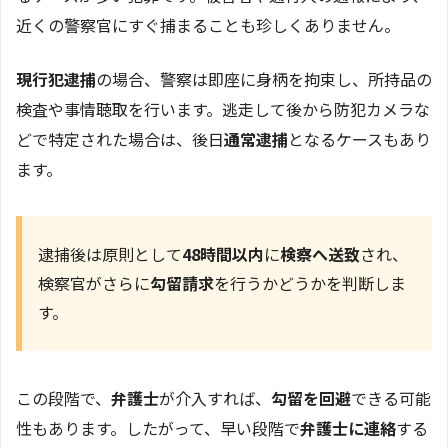
近くの警察官にすぐ捕まることも珍しくありません。
現行犯逮捕
の場合、警察は即座に身柄を拘束し、所持品の
検査や事情聴取を行います。逃走して後から防犯カメラな
どで特定された場合は、後日
通常逮捕
となるケースもあり
ます。
逮捕後は原則として
48時間以内
に
検察へ送致
され、
検察官がさらに
勾留請求
を行うかどうかを判断しま
す。
この段階で、
弁護士
が介入すれば、
勾留を回避
できる可能
性もあります。したがって、早い段階で
弁護士に連絡
する