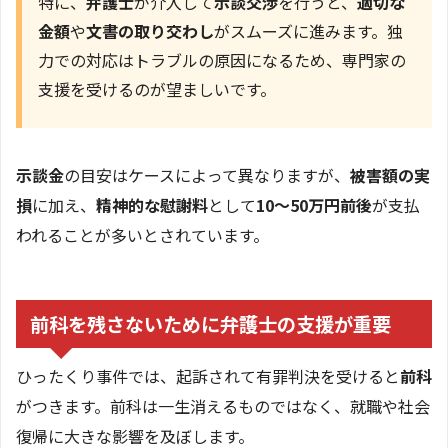
特に、
弁護士
が介入して
示談交渉
を行うと、
適切な
金額
や
文書の取り交わし
がスムーズに進みます。独
力での対応はトラブルの原因になるため、専門家の
支援を受けるのが望ましいです。
示談金
の目安はケースによって異なりますが、
被害額の実
損
に加え、
精神的な慰謝料
として
10〜50万円前後
が支払
われることが多いとされています。
前科を残さないために弁護士の支援が重要
ひったくり事件では、起訴されて有罪判決を受けると
前科
がつきます。前科は一生消えるものではなく、就職や社会
復帰に大きな影響を及ぼします。