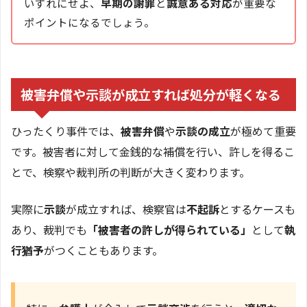
いずれにせよ、
早期の謝罪
と
誠意ある対応
が重要な
ポイントになるでしょう。
被害弁償や示談が成立すれば処分が軽くなる
ひったくり事件では、
被害弁償
や
示談の成立
が極めて重要
です。被害者に対して金銭的な補償を行い、許しを得るこ
とで、検察や裁判所の判断が大きく変わります。
実際に
示談
が成立すれば、検察官は
不起訴
とするケースも
あり、裁判でも
「被害者の許しが得られている」
として
執
行猶予
がつくこともあります。