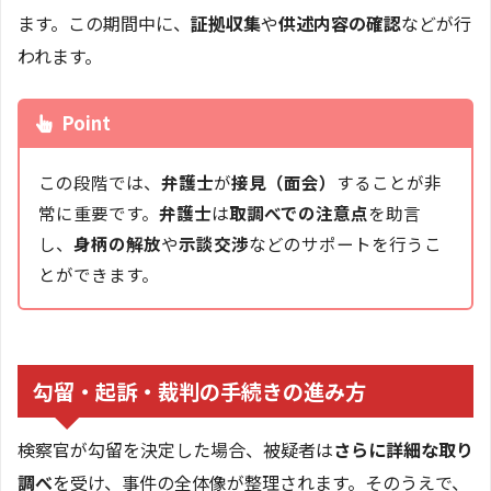
ます。この期間中に、
証拠収集
や
供述内容の確認
などが行
われます。
Point
この段階では、
弁護士
が
接見（面会）
することが非
常に重要です。
弁護士
は
取調べでの注意点
を助言
し、
身柄の解放
や
示談交渉
などのサポートを行うこ
とができます。
勾留・起訴・裁判の手続きの進み方
検察官が勾留を決定した場合、被疑者は
さらに詳細な取り
調べ
を受け、事件の全体像が整理されます。そのうえで、