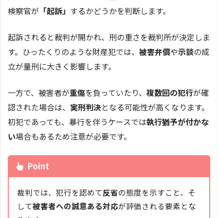
検察官が
「起訴」
するかどうかを判断します。
起訴されると裁判が開かれ、刑の重さを裁判所が決定しま
す。ひったくりのような財産犯では、
被害弁償
や
示談
の成
立が量刑に大きく影響します。
一方で、被害者が
重傷
を負っていたり、
複数回の犯行
が確
認された場合は、
実刑判決
となる可能性が高くなります。
初犯であっても、暴行を伴うケースでは
執行猶予が付かな
い
場合もあるため注意が必要です。
Point
裁判では、犯行を認めて
反省
の態度を示すこと、そ
して
被害者への誠意ある対応
が評価される要素とな