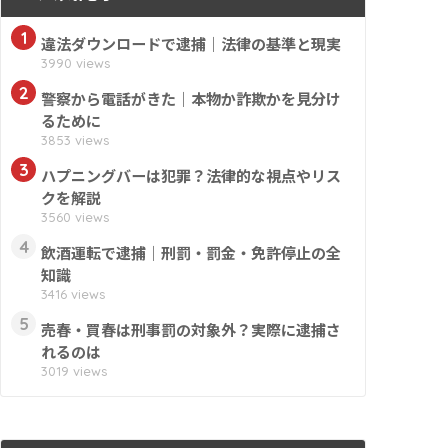
1
違法ダウンロードで逮捕｜法律の基準と現実
3990 views
2
警察から電話がきた｜本物か詐欺かを見分け
るために
3853 views
3
ハプニングバーは犯罪？法律的な視点やリス
クを解説
3560 views
4
飲酒運転で逮捕｜刑罰・罰金・免許停止の全
知識
3416 views
5
売春・買春は刑事罰の対象外？実際に逮捕さ
れるのは
3019 views