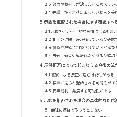
警察や裁判で解決したいと考えてい
2.3
弁護士から示談に応じない助言を受
2.4
示談を拒否された場合にまず確認すべ
3
示談拒否が一時的な感情によるもの
3.1
相手の連絡手段が残っているか確認
3.2
警察や検察に相談されているか確認
3.3
自分に過失や違法行為があるか確認
3.4
示談拒否によって起こりうる今後の流
4
警察による捜査が進む可能性がある
4.1
検察に送られ起訴される可能性があ
4.2
民事裁判に発展する可能性がある
4.3
示談を拒否された場合の具体的な対応
5
無理に連絡を取ろうとしない
5.1