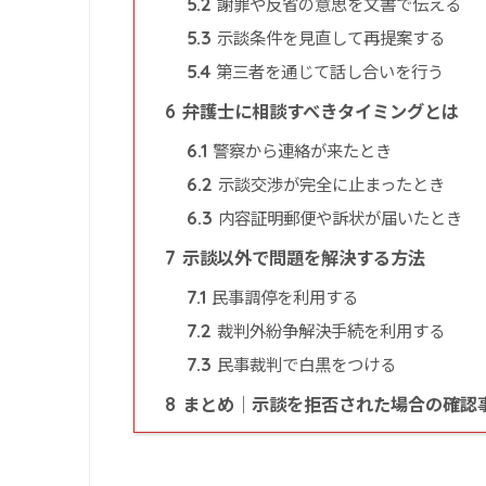
謝罪や反省の意思を文書で伝える
5.2
示談条件を見直して再提案する
5.3
第三者を通じて話し合いを行う
5.4
弁護士に相談すべきタイミングとは
6
警察から連絡が来たとき
6.1
示談交渉が完全に止まったとき
6.2
内容証明郵便や訴状が届いたとき
6.3
示談以外で問題を解決する方法
7
民事調停を利用する
7.1
裁判外紛争解決手続を利用する
7.2
民事裁判で白黒をつける
7.3
まとめ｜示談を拒否された場合の確認
8