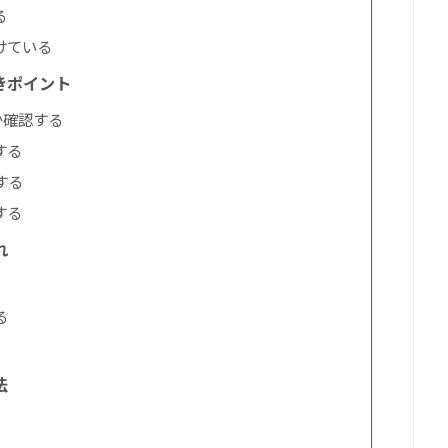
る
けている
きポイント
か確認する
する
する
する
れ
る
法