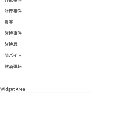
財産事件
買春
賭博事件
賭博罪
闇バイト
飲酒運転
Widget Area