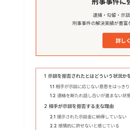
刑事事件に
逮捕・勾留・示
刑事事件の解決実績が豊富
詳しく
示談を拒否されたとはどういう状況か
1
相手が示談に応じない意思をはっきり
1.1
連絡を断たれ話し合いが進まない状
1.2
相手が示談を拒否する主な理由
2
提示された示談金に納得していない
2.1
感情的に許せないと感じている
2.2